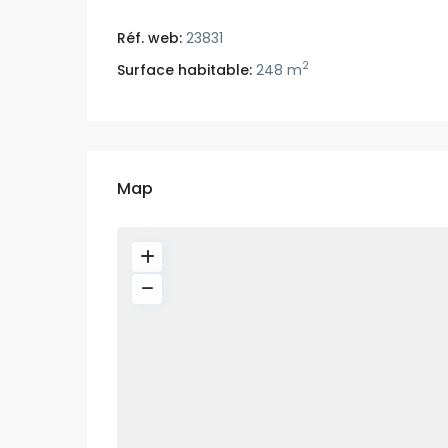
Réf. web:
23831
2
Surface habitable:
248 m
Map