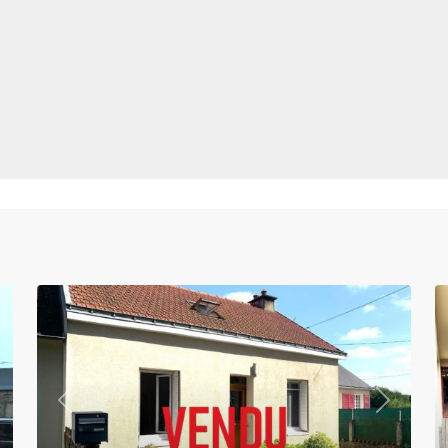
xt
Previous
Next