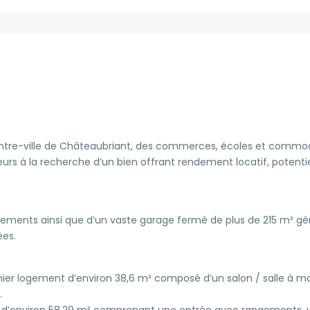
ntre-ville de Châteaubriant, des commerces, écoles et commodi
rs à la recherche d’un bien offrant rendement locatif, potentiel 
ements ainsi que d’un vaste garage fermé de plus de 215 m² g
ées.
ier logement d’environ 38,6 m² composé d’un salon / salle à m
.
 d’environ 58,29 m² comprenant une entrée avec rangements, 