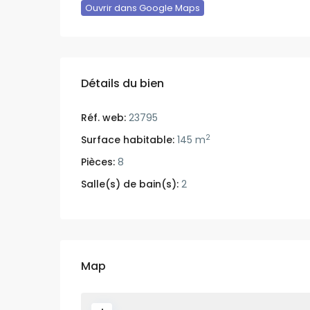
Ouvrir dans Google Maps
Détails du bien
Réf. web:
23795
2
Surface habitable:
145 m
Pièces:
8
Salle(s) de bain(s):
2
Map