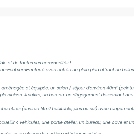
ale et de toutes ses commodités !
ous-sol semi-enterré avec entrée de plain pied offrant de belles
 aménagée et équipée, un salon / séjour d’environ 40m² (peintur
simple cloison. A suivre, un bureau, un dégagement desservant de
 chambres (environ 14m2 habitable, plus au sol) avec rangements
ueillir 4 véhicules, une partie atelier, un bureau, une cave et u
rborée, avec places de parking extérieures privées.