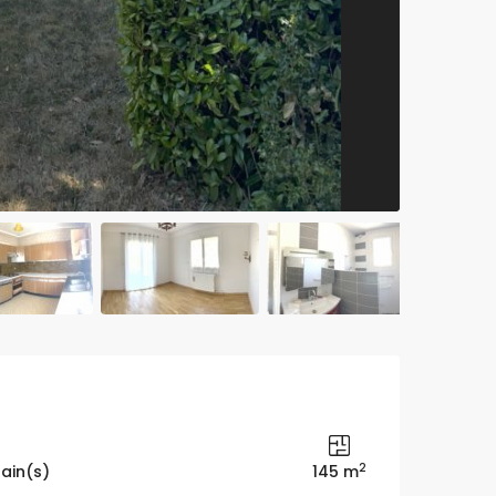
2
bain(s)
145 m