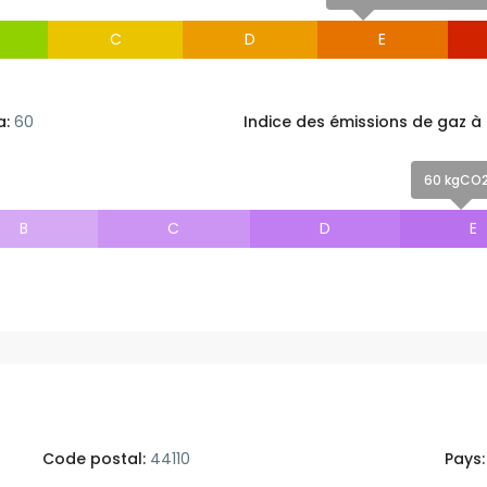
C
D
E
a:
60
Indice des émissions de gaz à 
60 kgCO2/
B
C
D
E
Code postal:
44110
Pays: