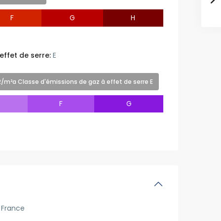
F
G
H
effet de serre:
E
m²a Classe d'émissions de gaz à effet de serre E
F
G
France