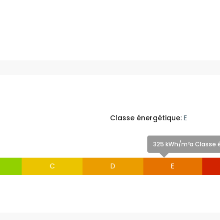
Classe énergétique:
E
325 kWh/m²a Classe é
C
D
E