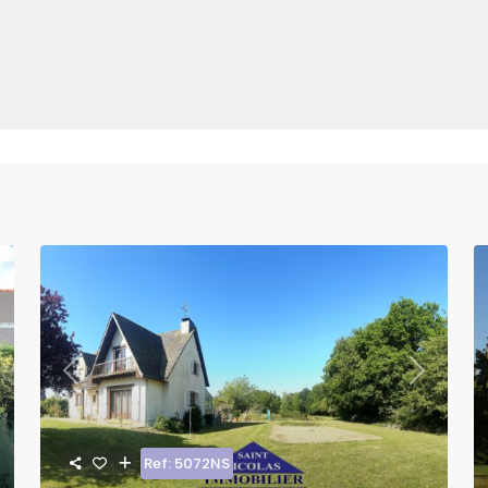
xt
Previous
Next
Ref: 5072NS