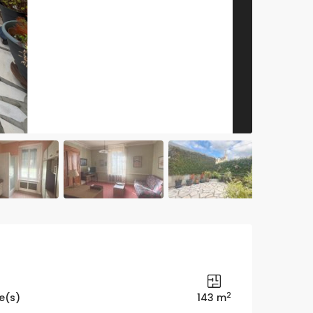
2
e(s)
143 m