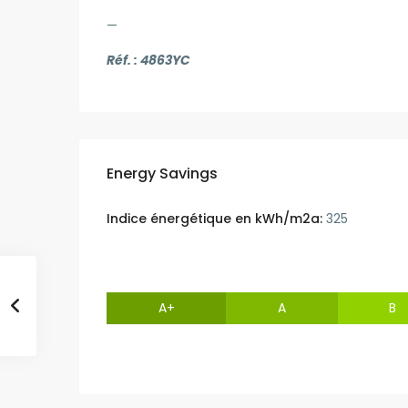
—
Réf. : 4863YC
Energy Savings
Indice énergétique en kWh/m2a:
325
A+
A
B