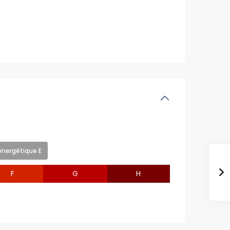
nergétique E
F
G
H