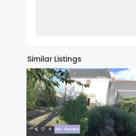
Similar Listings
Vente
Nouveauté
Previous
Ne
Ref: 4933NS