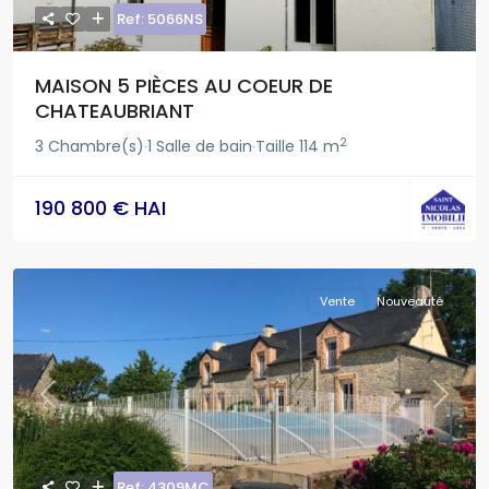
Ref: 5066NS
MAISON 5 PIÈCES AU COEUR DE
CHATEAUBRIANT
2
3 Chambre(s)
1 Salle de bain
Taille
114 m
·
·
190 800 € HAI
Vente
Nouveauté
Previous
Next
Ref: 4309MC