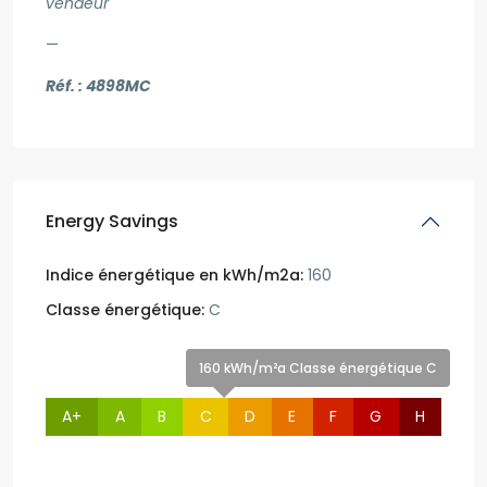
vendeur
—
Réf. : 4898MC
Energy Savings
Indice énergétique en kWh/m2a:
160
Classe énergétique:
C
160 kWh/m²a Classe énergétique C
A+
A
B
C
D
E
F
G
H