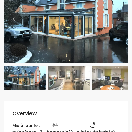
Previous
Previo
Overview
Mis à jour le :
3 Chambre(s)
2 Salle(s) de bain(s)