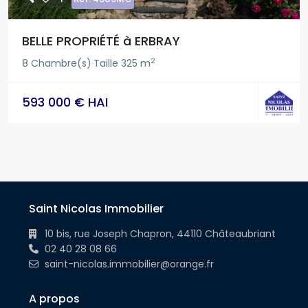
BELLE PROPRIÉTÉ à ERBRAY
2
8 Chambre(s)
Taille
325 m
·
593 000 € HAI
Saint Nicolas Immobilier
10 bis, rue Joseph Chapron, 44110 Châteaubriant
02 40 28 08 66
saint-nicolas.immobilier@orange.fr
A propos